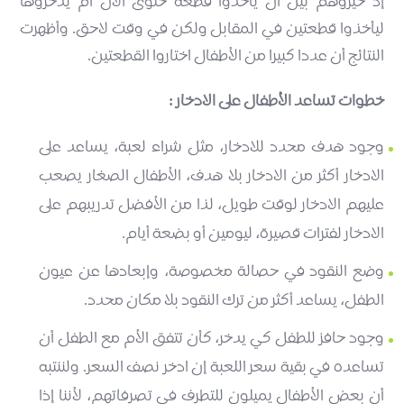
إذ خيروهم بين أن يأخذوا قطعة حلوى الآن أم يدخروها
ليأخذوا قطعتين في المقابل ولكن في وقت لاحق. وأظهرت
النتائج أن عددا كبيرا من الأطفال اختاروا القطعتين.
خطوات تساعد الأطفال على الادخار :
وجود هدف محدد للادخار، مثل شراء لعبة، يساعد على
الادخار أكثر من الادخار بلا هدف، الأطفال الصغار يصعب
عليهم الادخار لوقت طويل، لذا من الأفضل تدريبهم على
الادخار لفترات قصيرة، ليومين أو بضعة أيام.
وضع النقود في حصالة مخصوصة، وإبعادها عن عيون
الطفل، يساعد أكثر من ترك النقود بلا مكان محدد.
وجود حافز للطفل كي يدخر، كأن تتفق الأم مع الطفل أن
تساعده في بقية سعر اللعبة إن ادخر نصف السعر. ولننتبه
أن بعض الأطفال يميلون للتطرف في تصرفاتهم، لأننا إذا