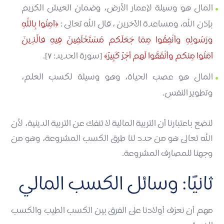
المال هو وسيلة لإعمار الأرض، وضمان العيش الكريم
بإذن الله، ومساعدة الآخرين ، قال الله تعالى :
آمِنُوا بِاللَّهِ
ورَسُولِهِ وأنْفِقُوا مِمّا جَعَلَكم مُسْتَخْلَفِينَ فِيهِ فالَّذِينَ
آمَنُوا مِنكم وأنْفَقُوا لَهم أجْرٌ كَبِيرٌ
[سورة الحديد: ٧].
المال هو عصب الحياة، وهو وسيلة لكسب العلم،
وتطوير النفس.
لنضع باعتبارنا أن التربية المالية لا تنفك عن التربية الدينية، لأن
الله تعالى هو من حدد لنا طرق الكسب المشروعة، وهو من
وجهنا للمصارف المشروعة.
ثانيًا: وسائل الكسب المالي
مهم أن نعرّف أولادنا على الفرق بين الكسب الطيب والكسب