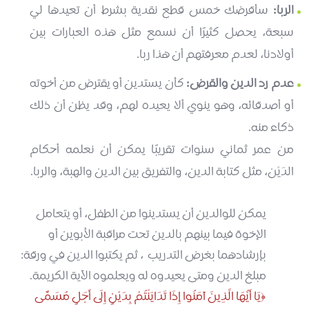
الربا:
سأقرضك خمس قطع نقدية بشرط أن تعيدها لي
سبعة، يحصل كثيرًا أن نسمع مثل هذه العبارات بين
أولادنا، لعدم معرفتهم أن هذا ربا.
عدم رد الدين والقرض:
كأن يستدين أو يقترض من أخوته
أو أصدقائه، وهو ينوي ألا يعيده لهم، وقد يظن أن ذلك
ذكاء منه.
من عمر ثماني سنوات تقريبًا يمكن أن نعلمه أحكام
الدَيْن، مثل كتابة الدين، والتفريق بين الدين والهبة، والربا.
يمكن للوالدين أن يستدينوا من الطفل، أو يتعامل
الإخوة فيما بينهم بالدين تحت مراقبة الأبوين أو
بإرشادهما بغرض التدريب ، ثم يكتبوا الدين في ورقة:
مبلغ الدين ومتى يعيدوه له ويعلموه الآية الكريمة.
يَا أَيُّهَا الَّذِينَ آمَنُوا إِذَا تَدَايَنْتُمْ بِدَيْنٍ إِلَى أَجَلٍ مُسَمًّى