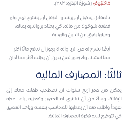
فَاكْتُبُوهُ
[سُورَةُ البَقَرَةِ: ٢٨٢].
بالمقابل يفضل أن يرشدوا الطفل أن يشتري لهم ولو
قطعة شوكولا من ماله، كي يعتاد بر والديه بماله،
وحينها يفرق بين الدين والهدية.
أيضًا نشرح له عن الربا وأنه لا يجوز أن ندفع مالًا أكثر
مما استدنا، ولا يجوز لمن يدين أن يطلب أكثر مما أدان.
ثالثًا: المصارف المالية
يمكن من عمر أربع سنوات أن تصطحب طفلك معك إلى
البقالة، وبدلًا من أن تشتري له العصير وتعطيه إياه، اعطه
نقوداً واطلب منه أن يعطيها للمحاسب بنفسه ويأخذ العصير،
كي تتوضح لديه فكرة المصارف المالية.