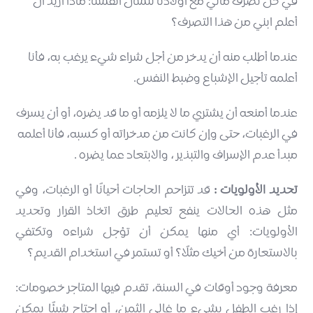
في كل تصرف مالي مع أولادنا لنسأل أنفسنا: ماذا أريد أن
أعلم ابني من هذا التصرف؟
عندما أطلب منه أن يدخر من أجل شراء شيء يرغب به، فأنا
أعلمه تأجيل الإشباع وضبط النفس.
عندما أمنعه أن يشتري ما لا يلزمه أو ما قد يضره، أو أن يسرف
في الرغبات، حتى وإن كانت من مدخراته أو كسبه، فأنا أعلمه
مبدأ عدم الإسراف والتبذير ، والابتعاد عما يضره .
تحديد الأولويات :
قد تتزاحم الحاجات أحيانًا أو الرغبات، وفي
مثل هذه الحالات ينفع تعليم طرق اتخاذ القرار وتحديد
الأولويات: أي منها يمكن أن تؤجل شراءه وتكتفي
بالاستعارة من أخيك مثلًا؟ أو تستمر في استخدام القديم؟
معرفة وجود أوقات في السنة، تقدم فيها المتاجر خصومات:
إذا رغب الطفل بشيء ما غالي الثمن، أو احتاج شيئًا يمكن