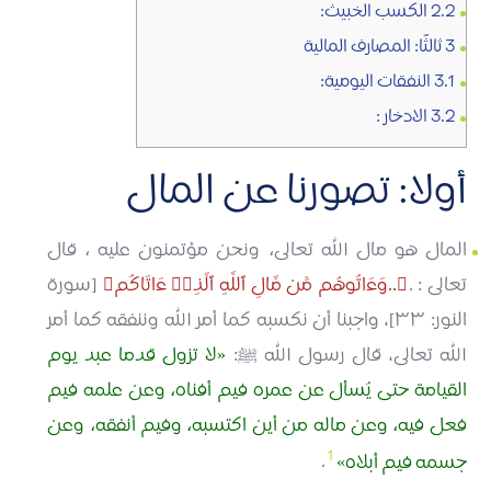
2.2
الكسب الخبيث:
3
ثالثًا: المصارف المالية
3.1
النفقات اليومية:
3.2
الادخار :
أولا: تصورنا عن المال
المال هو مال الله تعالى، ونحن مؤتمنون عليه ، قال
تعالى : .
..وَءَاتُوهُم مِّن مَّالِ ٱللَّهِ ٱلَّذِیۤ ءَاتَاكُم
[سورة
النور: ٣٣]، واجبنا أن نكسبه كما أمر الله وننفقه كما أمر
الله تعالى، قال رسول الله ﷺ:
لا تزول قدما عبد يوم
القيامة حتى يُسأل عن عمره فيم أفناه، وعن علمه فيم
فعل فيه، وعن ماله من أين اكتسبه، وفيم أنفقه، وعن
1
جسمه فيم أبلاه
.