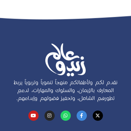
نقدم لكم ولأطفالكم منهجاً تنموياً وتربوياً يربط
المعارف بالإيمان، والسلوك والمهارات، لدعمِ
تطورهمِ الشامل، وتحفيز فضولهم وإبداعهم.