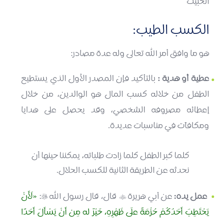
الخبيث
الكسب الطيب:
هو ما وافق أمر الله تعالى وله عدة مصادر:
عطية أو هدية :
بالتأكيد فإن المصدر الأول الذي يستطيع
الطفل من خلاله كسب المال هو الوالدين، من خلال
إعطائه مصروفه الشخصي، وقد يحصل على هدايا
ومكافآت في مناسبات عديدة.
كلما كبر الطفل كلما زادت طلباته، يمكننا حينها أن
نحدثه عن الطريقة الثانية للكسب الحلال.
عمل يده:
عن أبي هريرة
قال، قال رسول الله
:
لَأَنْ


يَحْتَطِبَ أَحَدُكُمْ حُزْمَةً علَى ظَهْرِهِ، خَيْرٌ له مِن أَنْ يَسْأَلَ أَحَدًا