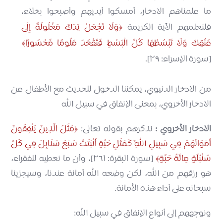
ما علمناهم الادخار، أمسكوا أيديهم وأصبحوا بخلاء،
فلنعلمهم الآية الكريمة
وَلَا تَجْعَلْ يَدَكَ مَغْلُولَةً إِلَىٰ
عُنُقِكَ وَلَا تَبْسُطْهَا كُلَّ الْبَسْطِ فَتَقْعُدَ مَلُومًا مَّحْسُورًا
[سورة الإسراء: ٢٩].
من الادخار الدنيوي، يمكننا الدخول للحديث مع الأطفال عن
الادخار الأخروي، بمعنى الإنفاق في سبيل الله
الادخار الأخروي :
نذكرهم بقوله تعالى:
مَثَلُ الَّذِينَ يُنْفِقُونَ
أَمْوَالَهُمْ فِي سَبِيلِ اللَّهِ كَمَثَلِ حَبَّةٍ أَنْبَتَتْ سَبْعَ سَنَابِلَ فِي كُلِّ
سُنْبُلَةٍ مِائَةُ حَبَّةٍ
[سورة البقرة: ٢٦١]، وأن ما نعطيه للفقراء،
هو رزقهم من الله، لكن وضعه الله أمانة عندنا، وسيجزينا
سبحانه على أداء هذه الأمانة.
ونوجههم إلى أنواع الإنفاق في سبيل الله: