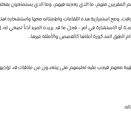
 المقربين منهم، ما الذي يعجبه فيهم، وما الذي يستمتعون بفعله 
لوقت، ومع استمرارية هذه اللقاءات واطمئنانه معها واستشعاره اهتم
ة أو الاستشارة في أمر – فجلّ ما قد يريده المرء أذناً تصغي له
م الطرق المذكورة أعلاها كالقصص والأمثلة غيرها..
 طيبة معهم فيجب عليه تعليمهم متى يبتعدون عن علاقات قد تؤذيه
ته.