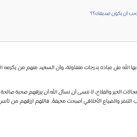
 تحب أن يكون صديقك؟؟
 بها الله على عباده بدرجات متفاوتة، وأن السعيد منهم من يكرمه ال
لات الخير والفلاح، لا ننسى أن نسأل الله أن يرزقهم صحبة صالحة ت
 التنمّر والضياع الأخلاقي أصبحت مخيفةً. فاللهم ارزقهم من تأ