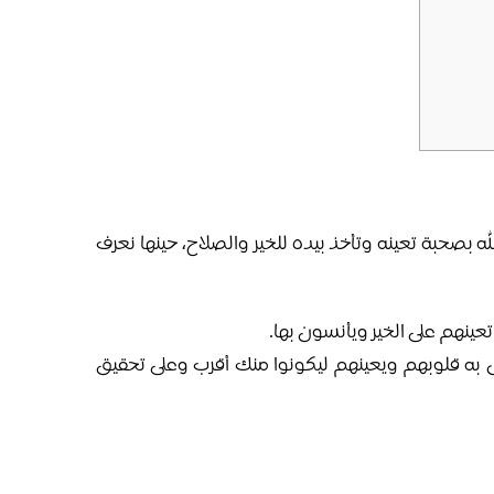
له بصحبة تعينه وتأخذ بيده للخير والصلاح، حينها نعرف
عينهم على الخير ويأنسون بها.
نس به قلوبهم ويعينهم ليكونوا منك أقرب وعلى تحقيق