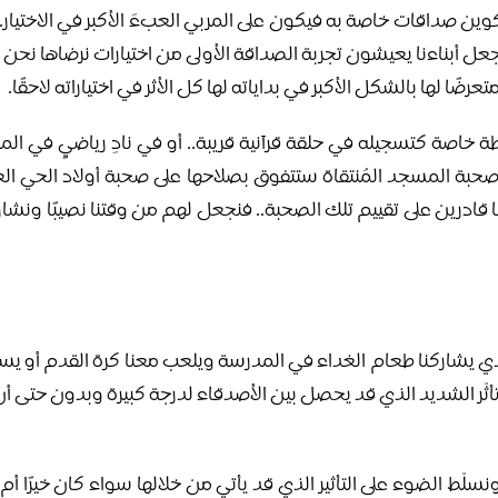
 لتكوين صداقات خاصة به فيكون على المربي العبءَ الأكبر في الاختيار
ل أبناءنا يعيشون تجربة الصداقة الأولى من اختيارات نرضاها نحن أو
رضًا لها بالشكل الأكبر في بداياته لها كل الأثر في اختياراته لاحقًا.
اصة كتسجيله في حلقة قرآنية قريبة.. أو في نادِ رياضيٍ في المنطق
صحبة المسجد المُنتقاة ستتفوق بصلاحها على صحبة أولاد الحي ال
ا قادرين على تقييم تلك الصحبة.. فنجعل لهم من وقتنا نصيبًا و
ذي يشاركنا طعام الغداء في المدرسة ويلعب معنا كرة القدم أو يس
ثّر الشديد الذي قد يحصل بين الأصدقاء لدرجة كبيرة وبدون حتى أن
ّط الضوء على التأثير الذي قد يأتي من خلالها سواء كان خيرًا أم