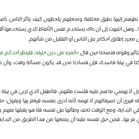
ت نظرهم إليها بطرق مختلفة ونجعلهم يلحظون كيف يتأثر الناس بأص
 وهل انتبهت إلى أن ذاك يستخدم نفس الألفاظ الذي يستخدمها أقران
كون مجرد إطلاق أحكام على الناس أو التقليل من شأنهم.
تأثير وقوّته فنصحنا حين قال
المرء على دين خليله، فلينظر أحدكم م
و كنا في بيئة فاسدة، فإن فسادنا نحن قد يكون مسألة وقت، وأن م
ل لا يهمني ما هم عليه فلست مثلهم، فالطفل الذي تربى في بيئة
رى أن تصرفاتهم لا تهمه لأنه أدرى بنفسه فيغترّ بها ويقول: حت
 البداية، ومع الوقت تخف وطأتها على نفسه فلا هو يقبلها منهم ولا ي
مر بها.. فمن حق نفسه عليه أن يمنعها من هذا الطريق من البداية