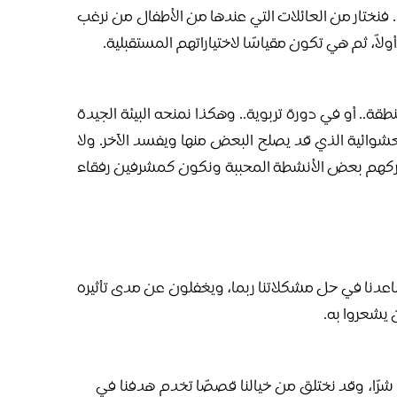
.. فنختار من العائلات التي عندها من الأطفال من نرغب
لاً، ثم هي تكون مقياسًا لاختياراتهم المستقبلية.
ة.. أو في دورة تربوية.. وهكذا نمنحه البيئة الجيدة
عشوائية الذي قد يصلح البعض منها ويفسد الآخر. ولا
نشاركهم بعض الأنشطة المحببة ونكون كمشرفين رفقاء
اعدنا في حل مشكلاتنا ربما، ويغفلون عن مدى تأثيره
 يشعروا به.
 شرًا، وقد نختلق من خيالنا قصصًا تخدم هدفنا في