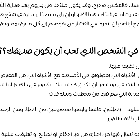
أنفسنا، فالعكس صحيح، وقد يكون صلاحنا على يديهم بعد هداية ال
وة له، فيشدّ أحدهما الآخر، أو إن رأى منه جدّا ومثابرة فيتشجّع هو 
 ينصح أبناءه بأن يتحرّوا في الاختيار من يقودهم إلى كل ما يرضيهم 
ه في الشخص الذي تحب أن يكون صديقك؟؟
 نضيف عليها.
الأشياء التي يفضّلونها في الأصدقاء مع الأشياء التي من المفترض 
 البنت في صديقتها أن تكون هادئة مثلا، ولا ضير في ذلك طالما ين
العمرية التي هم فيها من معطيات وسلوكيات.
مثلهم – يخطئون، فلسنا وليسوا معصومين عن الخطأ، ومن الرحمة أ
ب لأنفسنا ضررا.
تسأل فيها عن أخباره من غير أحكام أو نصائح أو تعليقات سلبية 