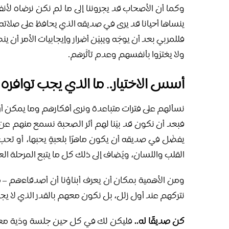
وكما أن الأصحاب قد يجروننا إلى ما لم نكن نرضاه ل
ينساها أحيانا قد يرى في صديقه الذي يحافظ على صلاته قد
فللمربي بعد أن يوجّه ويبيّن أضرار وإيجابيات الأمر أن
ولا يغترّوا بأنفسهم وعدم تأثّرهم.
أسس الاختيار.
.
ما الذي يجب توافر
نسألهم على فترات متباعدة ونرى أفكارهم وما يمكن أن
فبعد أن نكون قد بيّنا لهم أثر الصحبة نسمع منهم عن 
يفضّل في صديقه أن يكون ماهرًا بلعبةٍ يحبها، أو تحب
القلب واللسان، ويُضاف إلى ذلك كل ما يتبع المرحلة 
ومن الأهمية بمكان أن يعرف أبناؤنا أن أصدقاءهم – 
نتركهم عند أول زلل، بل نكون معهم بالقدر الذي لا يجل
كن صديقًا له..
فليكن لك في كل حين جلسة ودّية معه 