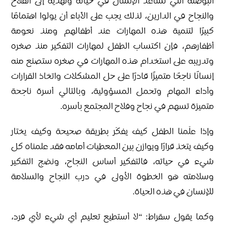
البوصلة التي تساعد الإنسان في حياته وتهديه إلى الفلاح
والنجاح في الدارين، لذلك يجب على الآباء أن يولوا اهتمامًا
كبيرًا لتنمية هذه المهارات عند أطفالهم ومنذ نعومة
أظفارهم، فإن اكتساب الطفل لمهارات التفكير منذ صغره
وتدريبه على استخدام هذه المهارات في صغره ستصنع منه
إنسانًا ناجحًا متميزًا قادرًا على حل المشكلات واتخاذ القرارات
وأداء المهام وتحمل المسؤولية، وبالتالي أسرة ناجحة
متميزة تسهم في نجاح وفلاح المجتمع بأسره.
وإذا علّمنا الطفل كيف يفكّر بطريقة صحيحة وكيف يختار
وكيف يتخذ قرارًا ويوازن بين المعطيات أمامه فقد علمناه كل
شيء في حياته، فالتفكير أساس النجاح، ونضج التفكير
وسلامته هو الخطوة الأولى في درب النجاح والسلامة
للإنسان في هذه الحياة.
وكما يقول سقراط: “لا أستطيع تعليم أي شيء لأي فرد،