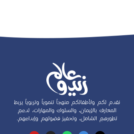
نقدم لكم ولأطفالكم منهجاً تنموياً وتربوياً يربط
المعارف بالإيمان، والسلوك والمهارات، لدعمِ
تطورهمِ الشامل، وتحفيز فضولهم وإبداعهم.