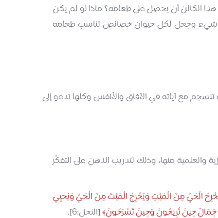
لم هذا الكائن أن يحصل على طعامه؟ ماذا لو لم يكن
ّر كل شيء وجعل لكل حيوان خصائص تناسب طعامه
 تنسجم مع آياته في الآفاق والأنفس وكلها تدعو إلى
ية والعلمية منها، وذلك لتدريب الذهن على التفكُّر
خْرِجُ الْحَيَّ مِنَ الْمَيِّتِ وَيُخْرِجُ الْمَيِّتَ مِنَ الْحَيِّ وَيُحْيِي
 جَمَالٌ حِينَ تُرِيحُونَ وَحِينَ تَسْرَحُونَ
[النحل:6].