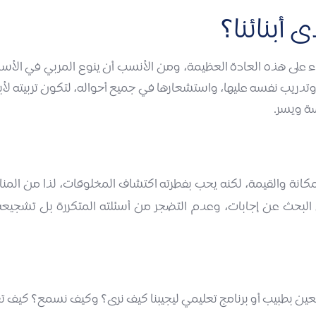
 أبنائنا؟
ء على هذه العادة العظيمة، ومن الأنسب أن ينوع المربي في الأسال
يب نفسه عليها، واستشعارها في جميع أحواله، لتكون تربيته لأبنائه ع
سة ويسر.
كانة والقيمة، لكنه يحب بفطرته اكتشاف المخلوقات، لذا من المنا
حث عن إجابات، وعدم التضجر من أسئلته المتكررة بل تشجيعه عليها
ين بطبيب أو برنامج تعليمي ليجيبنا كيف نرى؟ وكيف نسمع؟ كيف 