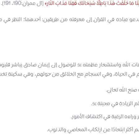
ا مَا خَلَقْتَ هَٰذَا بَاطِلًا سُبْحَانَكَ فَقِنَا عَذَابَ النَّار
[آل عمران:190، 191].
عو عباده في القرآن إلى معرفته من طريقين: أحدهما؛ النظر في مفعو
لوقات الله واستشعار عظمته
للوصول إلى إيمان صادق يباشر قلبو

 الحياة، وفي انسجام مع الخلائق من حولهم، وفي سكينة تغشى قل
صنع الله تعالى.
ثم الزيادة في محبتة
.

 وراءه الرغبة في اكتشاف الأمور.
 أكثر ابتعادًا عن ارتكاب المعاصي والذنوب.