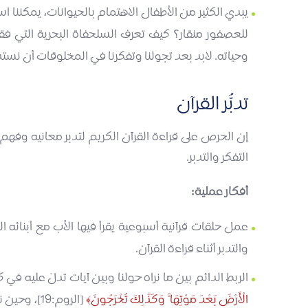
يبدي الكثير من الأطفال الاهتمام بالحيوانات، يمكننا 
للعصفور منقار؟ كيف تعرف السلحفاة البحرية التي 
وحياته. لابد بعد تجولنا وتفكرنا في المخلوقات أن نس
تدبُّر القرآن
إن الحرص على قراءة القرآن الكريم لتدبر معانيه وفه
التفكر والتدبر.
أفكار عملية:
عمل حلقات قرآنية أسبوعية يقرأ فيها الأب مع أبنائه ال
والتدبر أثناء قراءة القرآن.
الربط الدائم بين ما نراه حولنا وبين آيات تدلّ عليه في 
الْأَرْضَ بَعْدَ مَوْتِهَا ۚ وَكَذَٰلِكَ تُخْرَجُونَ
[الروم:19]، وحين نتأمل قطعان الأغنام ترعى في السهول نتلو قوله تعالى