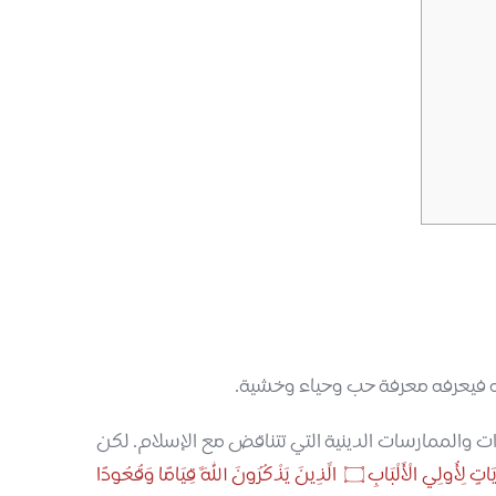
قه فيعرفه معرفة حب وحياء وخشية.
ت والممارسات الدينية التي تتناقض مع الإسلام. لكن
َاتٍ لِأُولِي الْأَلْبَابِ
۝
الَّذِينَ يَذْكُرُونَ اللَّهَ قِيَامًا وَقُعُودًا