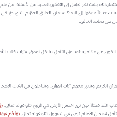
استثمار ذلك بلفت نظر الطفل إلى التفكير بالعديد من الأسئلة: من ع
فقست حديثاً طريقها إلى البحر؟ سبحان الخالق العظيم الذي دب
تدل على عظمة الخالق.
م الكون من خلاله يساعد على التأمل بشكل أعمق. فآيات كتاب الله
قرآن الكريم ويتدبر معهم آيات القرآن، ويتباحثون في الآيات الإعجاز
كتاب الله، فمثلاً حين نرى اخضرار الأرض في الربيع نتلو قوله تعالى:
يُ
وَلَكُمْ فِيهَا