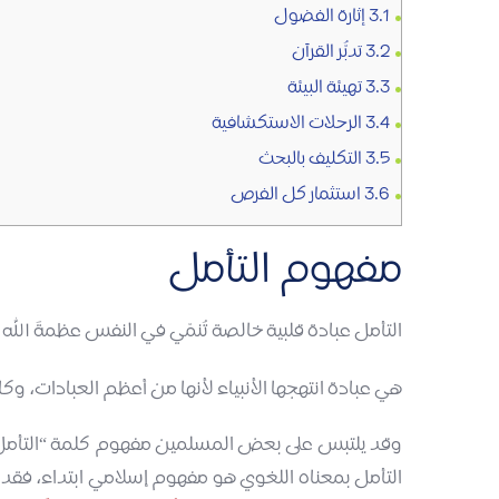
3.1
إثارة الفضول
3.2
تدبُّر القرآن
3.3
تهيئة البيئة
3.4
الرحلات الاستكشافية
3.5
التكليف بالبحث
3.6
استثمار كل الفرص
مفهوم التأمل
التأمل عبادة قلبية خالصة تُنمّي في النفس عظمةَ الله
هي عبادة انتهجها الأنبياء لأنها من أعظم العبادات، و
وقد يلتبس على بعض المسلمين مفهوم كلمة “التأمل”، ل
التأمل بمعناه اللغوي هو مفهوم إسلامي ابتداء، فقد قَال