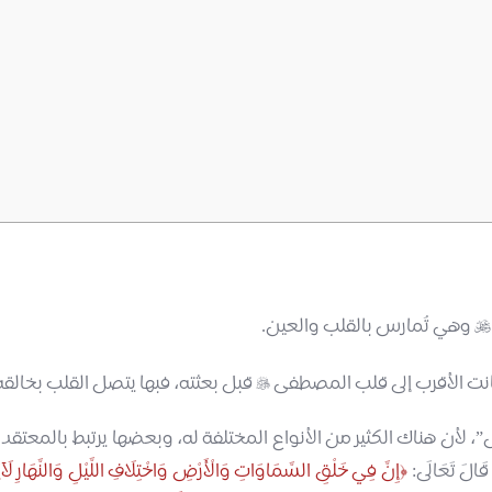
وهي تُمارس بالقلب والعين.

كانت الأقرب إلى قلب المصطفى
قبل بعثته، فبها يتصل القلب بخال

أن هناك الكثير من الأنواع المختلفة له، وبعضها يرتبط بالمعتقدا
َ تَعَالَى:
إِنَّ فِي خَلْقِ السَّمَاوَاتِ وَالْأَرْضِ وَاخْتِلَافِ اللَّيْلِ وَالنَّهَارِ لَآي