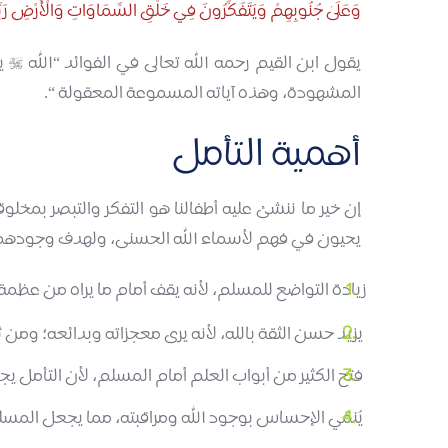
وَعَلَىٰ جُنُوبِهِمْ وَيَتَفَكَّرُونَ فِي خَلْقِ السَّمَاوَاتِ وَالْأَرْضِ رَبَّنَ
يقول ابن القيم رحمه الله تعالى في الفوائد “الله
يد

المشهودة، وهذه آياته المسموعة المعقولة “.
أهمية التأمل
إن خير ما ننشئ عليه أطفالنا هو التفكر والتبصر بمخ
يحيون في فهم لأسماء الله الحسنى، ولهدف وجودهم في
زيادة التواضع للمسلم، لأنه يقف أمام ما يراه من عظمة 
يزيد حسن الثقة بالله، لأنه يرى معجزاته وبدائعه؛ ومن 
فتح الكثير من أبواب العلم أمام المسلم، لأن التأمل يجر
يُنمّي الإحساس بوجود الله ومراقبته، مما يجعل المسلم