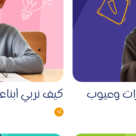
زات وعيوب
كيف نربي أبناء