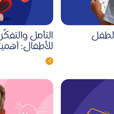
الطفل
التأمل والتفكُّ
للأطفال: أهميت