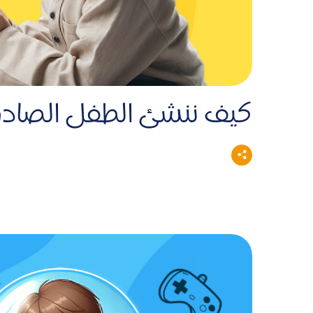
كيف ننشئ الطفل الصاد