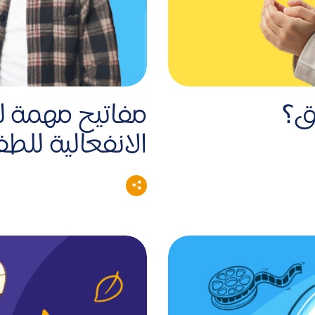
ق؟
مفاتيح مهمة ل
الانفعالية للط