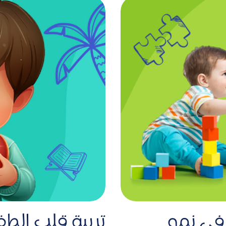
في نمو
تربية قلب الطف