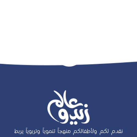
نقدم لكم ولأطفالكم منهجاً تنموياً وتربوياً يربط