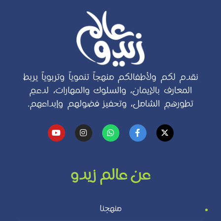
نقدم لكم ولأطفالكم منهجاً تنموياً وتربوياً يربط
المعارف بالإيمان، والسلوك والمهارات، لدعمِ
تطورهمِ الشامل، وتحفيز فضولهم وإبداعهم.
عن عالم زيدو
منهجنا