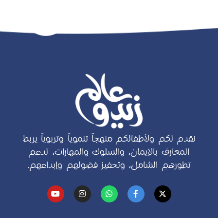
نقدم لكم ولأطفالكم منهجاً تنموياً وتربوياً يربط
المعارف بالإيمان، والسلوك والمهارات، لدعمِ
تطورهمِ الشامل، وتحفيز فضولهم وإبداعهم.