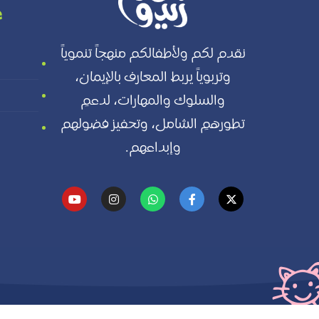
ع
نقدم لكم ولأطفالكم منهجاً تنموياً
وتربوياً يربط المعارف بالإيمان،
والسلوك والمهارات، لدعمِ
تطورهمِ الشامل، وتحفيز فضولهم
وإبداعهم.