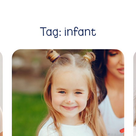
Tag:
infant
Art Classes
PLAYING