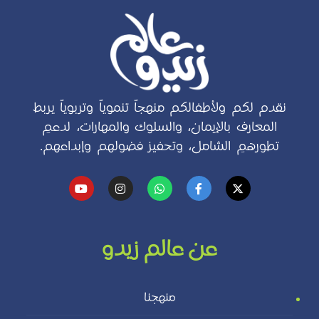
نقدم لكم ولأطفالكم منهجاً تنموياً وتربوياً يربط
المعارف بالإيمان، والسلوك والمهارات، لدعمِ
تطورهمِ الشامل، وتحفيز فضولهم وإبداعهم.
عن عالم زيدو
منهجنا