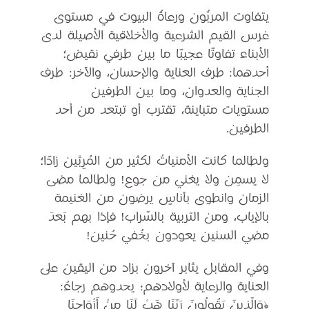
يتفاوت المربُّون ورعاةُ البيوت في مستوى
غرس القيم الشرعية والأخلاقية الأصيلة لدى
الأبناء تفاوتًا عجيبًا ما بين طرفي نقيض؛
أحدهما: طرف العناية والإحسان، والآخر: طرف
الجناية والعدوان، وما بين الطرفين
مستويات متباينة، تقترب أو تبتعد من أحد
الطرفين.
ولطالما كانت الأمنياتُ لكثير من المُرِبِّين زادًا؛
لا يسمِن ولا يغني من جوع! ولطالما مضى
الزمان وانطوى بأناسٍ يرضون من الغنيمة
بالإياب، ومن التربية بالسَّراب! فإذا بهم بَعدَ
مضي السنين يعودون بخُفي حُنين!
وفي المقابل يثابر آخرون بزاد من اليقين على
العناية والرعاية لأولادهم؛ يحدوهم رجاءُ:
﴿وَالَّذِينَ يَقُولُونَ رَبَّنَا هَبْ لَنَا مِنْ أَزْوَاجِنَا