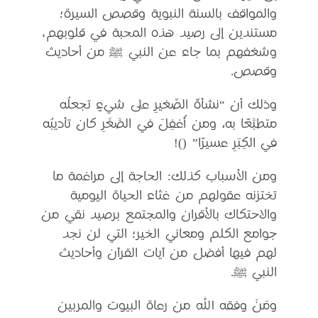
والمواقف بالسنة النبوية وقصص السيرة؛
مستندين إلى رصيد هذه المحبة في قلوبهم،
وشغفهم بما جاء عن النبي ﷺ من أحاديث
وقصص.
وذلك أن “نشأةَ الصَّغيرِ على شيءٍ تجعلُه
متطبِّعًا به، ومن أُغفِلَ في الصِّغَرِ كان تأديبُه
في الكِبَرِ عسيرًا” ()!
ومن الأسباب كذلك: الحاجة إلى مراغمة ما
تختزنه عقولهم من غثاء الحياة اليومية
والاحتكاك بالأقران والمجتمع برصيد نقي من
جوامع الكلم ومعاني الخير؛ التي لن نجد
لهم فيها أفضل من آيات القرآن وأحاديث
النبي ﷺ.
ومَنْ وفقه الله من رعاة البيوت والمربين