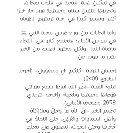
في تمكين هذه المحبة في قلوب صغاره،
وتعزيزها بتلقين سنته وحفظها؛ فقد حاز خيرًا
كثيرًا وتيسيرًا كبيرًا في رحلة تربيتهم الطويلة!
وأما الغايات من وراء غرس محبة النبي ﷺ
في نفوس الأبناء؛ فتجتمع كلها في {ابتغاء
مرضاة الله}! ولكل مجتهد نصيب من الخير
بقدر ما ينويه من:
إحسان التربية «كلكم راعٍ ومسؤول» (أخرجه
البخاري 2409).
تبليغ السنة «نضَّر الله امرءًا سمِع مقالَتي
فوعاها وحفِظها وبلَّغها» (أخرجه الترمذي
2658 وصححه الألباني).
تعليم الخير «إِنَّ اللهَ عزَّ وجلَّ وملائِكتَهُ
وأهلَ السماواتِ والأرضِ، حتى النملةَ في
جُحْرِها وحتى الحوتَ، ليُصَلُّونَ على معلِّمِ