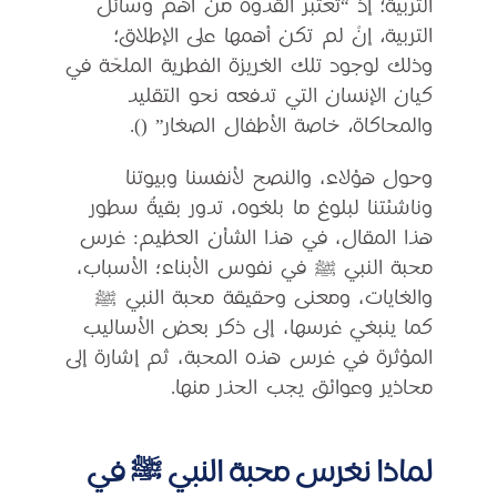
التربية؛ إذْ “تعتبر القدوة من أهم وسائل
التربية، إنْ لم تكن أهمها على الإطلاق؛
وذلك لوجود تلك الغريزة الفطرية الملحّة في
كيان الإنسان التي تدفعه نحو التقليد
والمحاكاة، خاصة الأطفال الصغار” ().
وحول هؤلاء، والنصح لأنفسنا وبيوتنا
وناشئتنا لبلوغ ما بلغوه، تدور بقيةُ سطور
هذا المقال، في هذا الشأن العظيم: غرس
محبة النبي ﷺ في نفوس الأبناء؛ الأسباب،
والغايات، ومعنى وحقيقة محبة النبي ﷺ
كما ينبغي غرسها، إلى ذكر بعض الأساليب
المؤثرة في غرس هذه المحبة، ثم إشارة إلى
محاذير وعوائق يجب الحذر منها.
لماذا نغرس محبة النبي ﷺ في