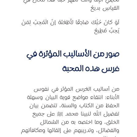
تَعْصِي الإِلهَ وَأنْتَ تُظْهِرُ حُبَّهُ هذا مُحالٌ في
القياسِ بديعُ
لَوْ كانَ حُبُّكَ صَادِقًا لأَطَعْتَهُ إنَّ الْمُحِبَّ لِمَنْ
يُحِبُّ مُطِيعُ
صور من الأساليب المؤثرة في
غرس هذه المحبة
من أساليب الغرس المؤثر في نفوس
الأبناء: انتقاء مواضع قوية البيان وسهلة
الحفظ من الكتاب والسنة، تتضمن بيان
تفضيل الله لنبينا محمد ﷺ على جميع
الخلق، وما اختصه به من الشمائل
والفضائل، وتدريبهم على إلقائها ومكافأتهم