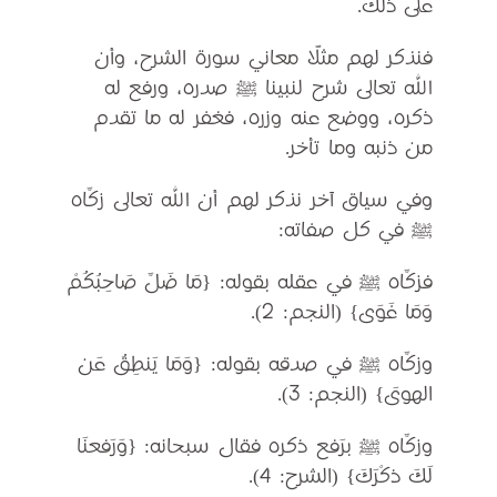
على ذلك.
فنذكر لهم مثلًا معاني سورة الشرح، وأن
الله تعالى شرح لنبينا ﷺ صدره، ورفع له
ذكره، ووضع عنه وزره، فغفر له ما تقدم
من ذنبه وما تأخر.
وفي سياق آخر نذكر لهم أن الله تعالى زكَّاه
ﷺ في كل صفاته:
فزكَّاه ﷺ في عقله بقوله: {مَا ضَلَّ صَاحِبُكُمْ
وَمَا غَوَى} (النجم: 2).
وزكَّاه ﷺ في صدقه بقوله: {وَمَا يَنطِقُ عَن
الهوىَ} (النجم: 3).
وزكَّاه ﷺ برَفع ذكره فقال سبحانه: {وَرَفعنَا
لَكَ ذكْرَكَ} (الشرح: 4).