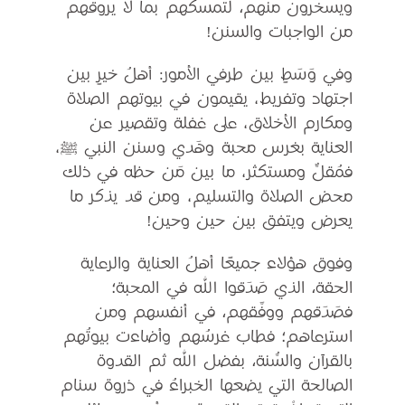
ويسخرون منهم، لتمسكهم بما لا يروقهم
من الواجبات والسنن!
وفي وَسَطٍ بين طرفي الأمور: أهلُ خيرٍ بين
اجتهاد وتفريط، يقيمون في بيوتهم الصلاة
ومكارم الأخلاق، على غفلة وتقصير عن
العناية بغرس محبة وهَدي وسنن النبي ﷺ،
فمُقلٌّ ومستكثر، ما بين مَن حظه في ذلك
محض الصلاة والتسليم، ومن قد يذكر ما
يعرض ويتفق بين حين وحين!
وفوق هؤلاء جميعًا أهلُ العناية والرعاية
الحقة، الذي صَدَقوا الله في المحبة؛
فصَدَقهم ووفَّقهم، في أنفسهم ومن
استرعاهم؛ فطاب غرسُهم وأضاءت بيوتُهم
بالقرآن والسُّنة، بفضل الله ثم القدوة
الصالحة التي يضعها الخبراءُ في ذروة سنام