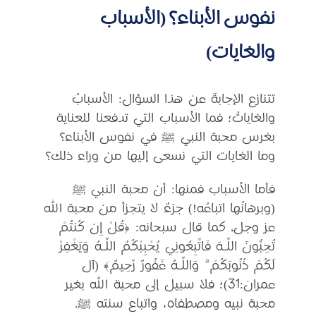
نفوس الأبناء؟ (الأسباب
والغايات)
تتنازع الإجابةَ عن هذا السؤال: الأسبابُ
والغاياتُ؛ فما الأسباب التي تدفعنا للعناية
بغرس محبة النبي ﷺ في نفوس الأبناء؟
وما الغايات التي نسعى إليها من وراء ذلك؟
فأما الأسباب فمنها: أن محبة النبي ﷺ
(وبرهانُها اتباعُه!) جزءٌ لا يتجزأ من محبة الله
عز وجل، كما قال سبحانه: ﴿قُلْ إِن كُنتُمْ
تُحِبُّونَ اللَّـهَ فَاتَّبِعُونِي يُحْبِبْكُمُ اللَّـهُ وَيَغْفِرْ
لَكُمْ ذُنُوبَكُمْ ۗ وَاللَّـهُ غَفُورٌ رَّحِيمٌ﴾ (آل
عمران:31)؛ فلا سبيل إلى محبة الله بغير
محبة نبيه ومصطفاه، واتباع سنته ﷺ.