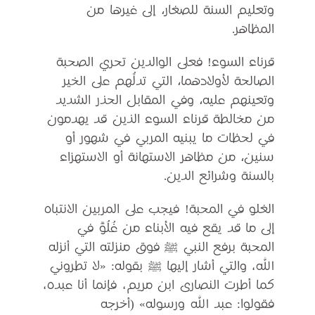
وتعليم السنة للصغار، إلى غيرها من
المظاهر.
قرناء السوء! فعلى الوالدين تحري الصحبة
الصالحة لأولادهما، التي تدلُّهم على الخير
وتعينهم عليه، وفي المقابل الحذر الشديد
من مخالطة قرناء السوء الذين قد يهدمون
في لحظات ما يبنيه المربي في شهور أو
سنين، من مظاهر الاستهانة أو الاستهزاء
بالسنة وشرائع الدين.
الغلو في المحبة! فيجب على المربين الانتباه
إلى ما قد يقع فيه الأبناء من غُلُوٍّ في
المحبة برفع النبي ﷺ فوق منزلته التي أنزله
الله، والتي أشار إليها ﷺ بقوله: «لا تطروني
كما أطرت النصارى ابن مريم، فإنما أنا عبده،
فقولوا: عبد الله ورسوله» (أخرجه