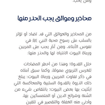
ومن يحب.
محاذير وعوائق يجب الحذر منها
من المحاذير والعوائق التي قد تضاد أو تؤثر
بالسلب على رسوخ محبة النبي ﷺ في
نفوس الأبناء، ومِن ثَمَّ يجب على المربين
ورعاة البيوت الانتباه لها والحذر منها:
خلل القدوة! وهذا من أخطر المضادات
للغرس التربوي عمومًا، وكما سبق أعلاه
في ذكر تفاوت المربين ورعاة البيوت: يبلغ
ذلك الذروة بالقدوة السلبية والمعاكسة التي
ابتُليت بها بعض البيوت؛ بانتقاص شيء من
السُّنة وشرائع الدين أو المتمسكين بها،
وأدنى منه الغفلة والتقصير في تلقين