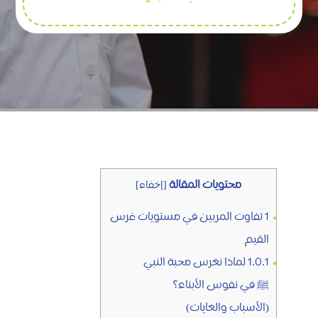
محتويات المقالة
[
إخفاء
]
1
تفاوت المربين في مستويات غرس
القيم
1.0.1
لماذا نغرس محبة النبي
ﷺ في نفوس الأبناء؟
(الأسباب والغايات)