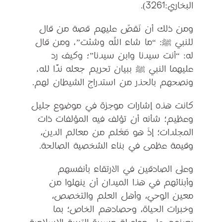
البخاري:3261).
ومن ذلك أن نَقصَّ عليهم قصة من قال
للنبي ﷺ: “ما شاء الله وشئت”، ومن قال
له: “أنت سيدنا وابن سيدنا”؛ وكيف رد
عليهما النبي ﷺ ببيان تحريم جعله ندًّا لله،
ونصحهم بالحذر من استدراج الشيطان لهم.
كانت هذه إشارات موجزة في موضوع جليل
وعظيم؛ شأنه أن تؤلف فيه المؤلفات ذات
المجلدات؛ إذْ هو مَعْلم من معالم الدين،
وقيمة عظمى في بناء الشخصية الصالحة.
وعلى الصادقين في الارتقاء بأنفسهم
وأبنائهم في هذا الميدان أن ينهلوا من
معين الوحي، وأهل العلم والتخصص،
وخبرات الحياة، وحصادهم الخاص؛ بما