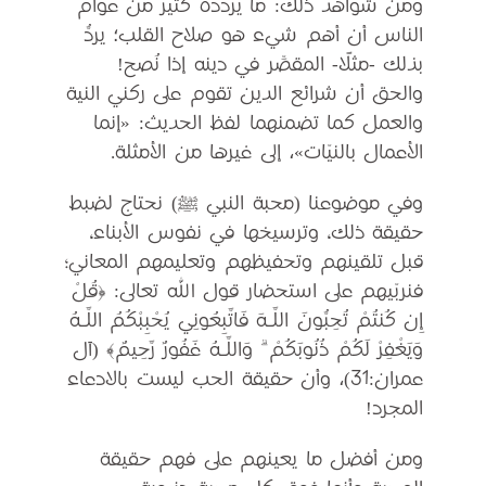
ومن شواهد ذلك: ما يردّده كثير من عوام
الناس أن أهم شيء هو صلاح القلب؛ يردُّ
بذلك -مثلًا- المقصِّر في دينه إذا نُصح!
والحق أن شرائع الدين تقوم على ركني النية
والعمل كما تضمنهما لفظ الحديث: «إنما
الأعمال بالنيّات»، إلى غيرها من الأمثلة.
وفي موضوعنا (محبة النبي ﷺ) نحتاج لضبط
حقيقة ذلك، وترسيخها في نفوس الأبناء،
قبل تلقينهم وتحفيظهم وتعليمهم المعاني؛
فنربّيهم على استحضار قول الله تعالى: ﴿قُلْ
إِن كُنتُمْ تُحِبُّونَ اللَّـهَ فَاتَّبِعُونِي يُحْبِبْكُمُ اللَّـهُ
وَيَغْفِرْ لَكُمْ ذُنُوبَكُمْ ۗ وَاللَّـهُ غَفُورٌ رَّحِيمٌ﴾ (آل
عمران:31)، وأن حقيقة الحب ليست بالادعاء
المجرد!
ومن أفضل ما يعينهم على فهم حقيقة