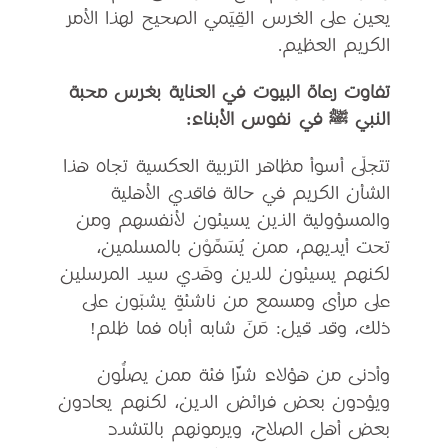
يعين على الغرس القِيَمي الصحيح لهذا الأمر
الكريم العظيم.
تفاوت رعاة البيوت في العناية بغرس محبة
النبي ﷺ في نفوس الأبناء:
تتجلّى أسوأ مظاهر التربية العكسية تجاه هذا
الشأن الكريم في حالة فاقدي الأهلية
والمسؤولية الذين يسيئون لأنفسهم ومن
تحت أيديهم، ممن يُسَمَّوْن بالمسلمين،
لكنهم يسيئون للدين وهَدي سيد المرسلين
على مرأى ومسمع من ناشئةٍ يشبّون على
ذلك، وقد قيل: مَنَ شابه أباه فما ظلم!
وأدنى من هؤلاء شرًّا فئة ممن يصلُّون
ويؤدون بعض فرائض الدين، لكنهم يعادون
بعض أهل الصلاح، ويرمونهم بالتشدد