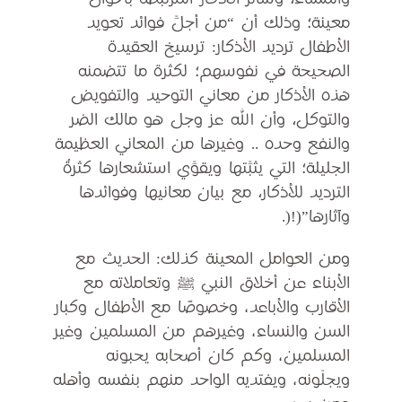
والمساء، وسائر الأذكار المرتبطة بأحوال
معينة؛ وذلك أن “من أجلِّ فوائد تعويد
الأطفال ترديد الأذكار: ترسيخ العقيدة
الصحيحة في نفوسهم؛ لكثرة ما تتضمنه
هذه الأذكار من معاني التوحيد والتفويض
والتوكل، وأن الله عز وجل هو مالك الضر
والنفع وحده .. وغيرها من المعاني العظيمة
الجليلة؛ التي يثبِّتها ويقوِّي استشعارها كثرةُ
الترديد للأذكار، مع بيان معانيها وفوائدها
وآثارها”(!(.
ومن العوامل المعينة كذلك: الحديث مع
الأبناء عن أخلاق النبي ﷺ وتعاملاته مع
الأقارب والأباعد، وخصوصًا مع الأطفال وكبار
السن والنساء، وغيرهم من المسلمين وغير
المسلمين، وكم كان أصحابه يحبونه
ويجلّونه، ويفتديه الواحد منهم بنفسه وأهله