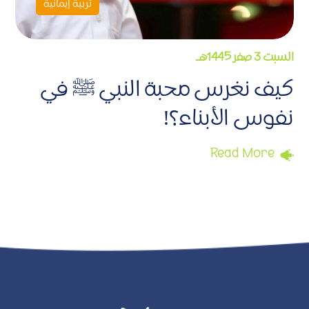
تربية إيمانية
السبت 3 صفر 1445هـ
كيف نغرس محبة النبي ﷺ في
نفوس الأبناء؟!
Read More