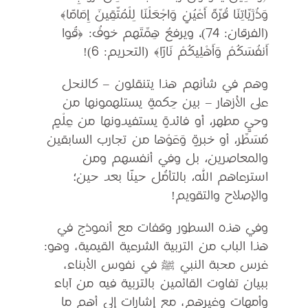
وَذُرِّيَّاتِنَا قُرَّةَ أَعْيُنٍ وَاجْعَلْنَا لِلْمُتَّقِينَ إِمَامًا﴾
(الفرقان: 74)، ويرفعُ هِمَّتَهم خوفُ: ﴿قُوا
أَنفُسَكُمْ وَأَهْلِيكُمْ نَارًا﴾ (التحريم: 6)!
وهم في شأنهم هذا يتنقلون – كالنحل
على الأزهار – بين حِكمةٍ يستلهمونها من
وحيٍ مطهر، أو فائدةٍ يستفيدونها من عِلْمٍ
مُسَطَّر، أو خبرةٍ وَعَوْها من تجارب السابقين
والمعاصرين، بل وفي أنفسهم ومن
استرعاهم الله، بالتأمُّل حينًا بعد حين؛
والإصلاح والتقويم!
وفي هذه السطور وقفات مع أنموذج في
هذا الباب من التربية الشرعية القيمية، وهو:
غرس محبة النبي ﷺ في نفوس الأبناء،
ببيان تفاوت القائمين بالتربية فيه من آباء
وأمهات وغيرهم، مع إشارات إلى أهم ما