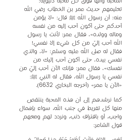
المحبة وأنها فوق كل محبة دنيوية:
تعليمهم حديث عمر بن الخطاب رضي الله
عنه: أن رسول الله ﷺ قال: «لا يؤمن
أحدكم حتى أكون أحب إليه من نفسه
وماله وولده»، فقال عمر: لأنت يا رسول
الله أحب إليَّ من كل شيء إلا نفسي!
فقال له صلى الله عليه وسلم: «لا، والذي
نفسي بيده، حتى أكون أحب إليك من
نفسك»، فقال عمر: فإنك الآن أحب إليَّ من
نفسي يا رسول الله، فقال له النبي ﷺ:
«الآن يا عمر» (أخرجه البخاري 6632).
كما نرشدهم إلى أن هذه المحبة ينتقص
منها كل تفريط في جنب الله، سواء بإهمال
واجب، أو باقتراف ذنب، ونردد لهم ومعهم
قول الشاعر: