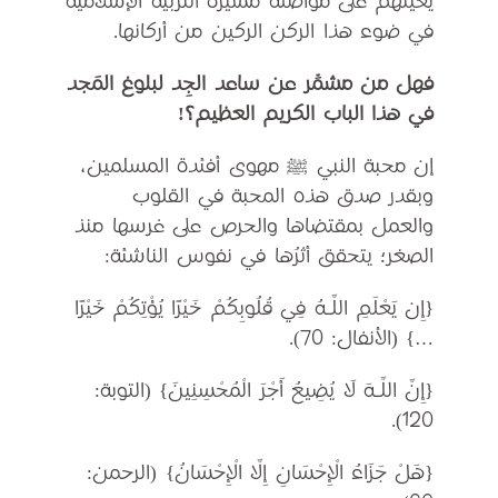
يعينهم على مواصلة مسيرة التربية الإسلامية
في ضوء هذا الركن الركين من أركانها.
فهل من مشمِّر عن ساعد الجِد لبلوغ المَجد
في هذا الباب الكريم العظيم؟!
إن محبة النبي ﷺ مهوى أفئدة المسلمين،
وبقدر صدق هذه المحبة في القلوب
والعمل بمقتضاها والحرص على غرسها منذ
الصغر؛ يتحقق أثرُها في نفوس الناشئة:
{إِن يَعْلَمِ اللَّـهُ فِي قُلُوبِكُمْ خَيْرًا يُؤْتِكُمْ خَيْرًا
…} (الأنفال: 70).
{إِنَّ اللَّـهَ لَا يُضِيعُ أَجْرَ الْمُحْسِنِينَ} (التوبة:
120).
{هَلْ جَزَاءُ الْإِحْسَانِ إِلَّا الْإِحْسَانُ} (الرحمن: