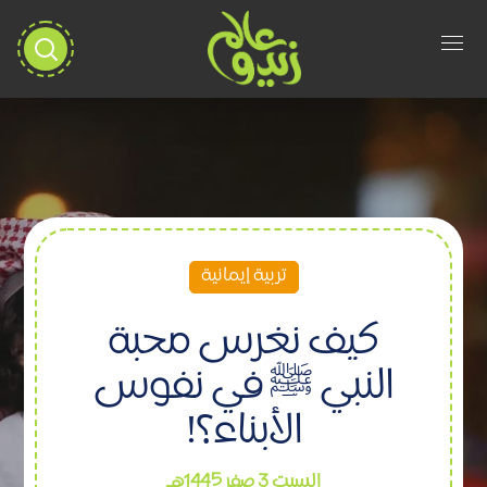
تربية إيمانية
كيف نغرس محبة
النبي ﷺ في نفوس
الأبناء؟!
السبت 3 صفر 1445هـ