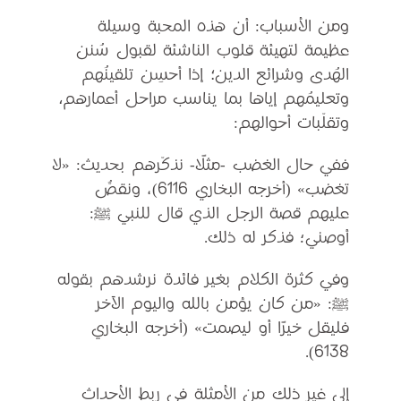
ومن الأسباب: أن هذه المحبة وسيلة
عظيمة لتهيئة قلوب الناشئة لقبول سُنن
الهُدى وشرائع الدين؛ إذا أحسِن تلقينُهم
وتعليمُهم إياها بما يناسب مراحل أعمارهم،
وتقلّبات أحوالهم:
ففي حال الغضب -مثلًا- نذكّرهم بحديث: «لا
تغضب» (أخرجه البخاري 6116)، ونقصُّ
عليهم قصة الرجل الذي قال للنبي ﷺ:
أوصني؛ فذكر له ذلك.
وفي كثرة الكلام بغير فائدة نرشدهم بقوله
ﷺ: «من كان يؤمن بالله واليوم الآخر
فليقل خيرًا أو ليصمت» (أخرجه البخاري
6138).
إلى غير ذلك من الأمثلة في ربط الأحداث