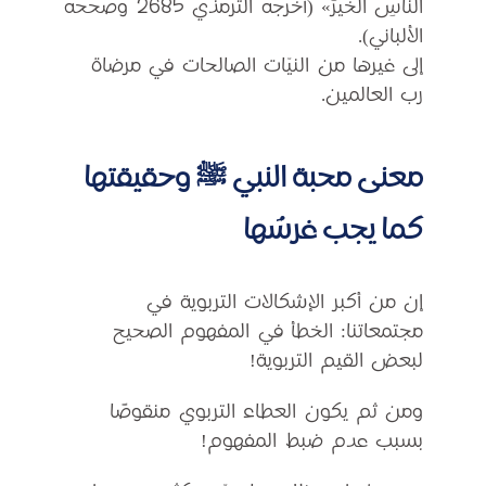
الناسِ الخيرَ» (أخرجه الترمذي 2685 وصححه
الألباني).
إلى غيرها من النيّات الصالحات في مرضاة
رب العالمين.
معنى محبة النبي ﷺ وحقيقتها
كما يجب غرسُها
إن من أكبر الإشكالات التربوية في
مجتمعاتنا: الخطأ في المفهوم الصحيح
لبعض القيم التربوية!
ومن ثم يكون العطاء التربوي منقوصًا
بسبب عدم ضبط المفهوم!