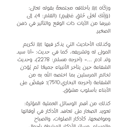
وزكَّاه ﷺ بأخلاقه مجتمعةً بقوله تعالى:
{وَإِنَّكَ لَعَلَى خُلقٍ عَظِيمٍ} (القلم: 4)، إلى
غيرها من الآيات ذات الوقع والتأثير في ذهن
الصغير.
وكذلك الأحاديث التي يذكر فيها ﷺ تكريم
المولى له وتشريفه، كما في حديث: «أنا سيد
ولد آدم …» (أخرجه مسلم: 2278)، وحديث
الشفاعة حين يتأخر الأنبياء جميعًا ثم يُؤذن
لخاتم المرسلين بما اختصه الله به من
الشفاعة (أخرجه البخاري:7510)؛ فيقصُّ على
الأبناء بأسلوب مشوِّق.
كذلك من أهم الوسائل العملية المؤثرة:
تعويد الصغار على تعاهد الأذكار في أوقاتها
ومواضعها، كأذكار الصلوات، والصباح