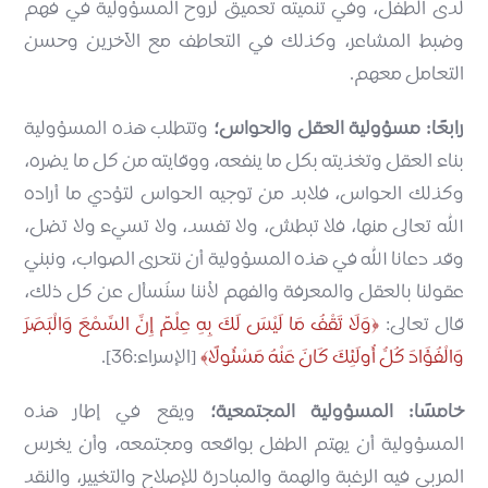
لدى الطفل، وفي تنميته تعميق لروح المسؤولية في فهم
وضبط المشاعر، وكذلك في التعاطف مع الآخرين وحسن
التعامل معهم.
رابعًا: مسؤولية العقل والحواس؛
وتتطلب هذه المسؤولية
بناء العقل وتغذيته بكل ما ينفعه، ووقايته من كل ما يضره،
وكذلك الحواس، فلابد من توجيه الحواس لتؤدي ما أراده
الله تعالى منها، فلا تبطش، ولا تفسد، ولا تسيء ولا تضل،
وقد دعانا الله في هذه المسؤولية أن نتحرى الصواب، ونبني
عقولنا بالعقل والمعرفة والفهم لأننا سنُسأل عن كل ذلك،
قال تعالى:
وَلَا تَقْفُ مَا لَيْسَ لَكَ بِهِ عِلْمٌ إِنَّ السَّمْعَ وَالْبَصَرَ
وَالْفُؤَادَ كُلُّ أُولَئِكَ كَانَ عَنْهُ مَسْئُولًا
[الإسراء:36].
خامسًا: المسؤولية المجتمعية؛
ويقع في إطار هذه
المسؤولية أن يهتم الطفل بواقعه ومجتمعه، وأن يغرس
المربي فيه الرغبة والهمة والمبادرة للإصلاح والتغيير، والنقد