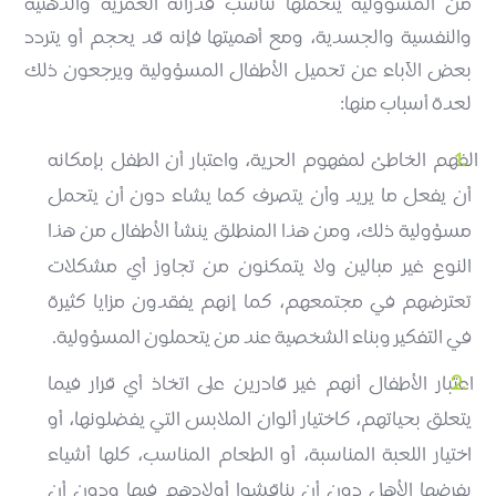
من المسؤولية يتحمّلها تناسب قدراته العمرية والذهنية
والنفسية والجسدية، ومع أهميتها فإنه قد يحجم أو يتردد
بعض الآباء عن تحميل الأطفال المسؤولية ويرجعون ذلك
لعدة أسباب منها:
الفهم الخاطئ لمفهوم الحرية، واعتبار أن الطفل بإمكانه
أن يفعل ما يريد وأن يتصرف كما يشاء دون أن يتحمل
مسؤولية ذلك، ومن هذا المنطلق ينشأ الأطفال من هذا
النوع غير مبالين ولا يتمكنون من تجاوز أي مشكلات
تعترضهم في مجتمعهم، كما إنهم يفقدون مزايا كثيرة
في التفكير وبناء الشخصية عند من يتحملون المسؤولية.
اعتبار الأطفال أنهم غير قادرين على اتخاذ أي قرار فيما
يتعلق بحياتهم، كاختيار ألوان الملابس التي يفضلونها، أو
اختيار اللعبة المناسبة، أو الطعام المناسب، كلها أشياء
يفرضها الأهل دون أن يناقشوا أولادهم فيها ودون أن