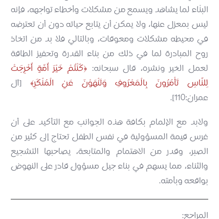
البنّاء لما يشاهد ويسمع من مشكلات وأخطاء تواجهه، فإنه
ليس بمعزل عنها، ولا يمكن أن يتابع حياته دون أن تعترضه
في محيطه مشكلات ومعوقات، وبالتالي فلا بد من اتخاذ
روح المبادرة لما في ذلك من بناء القدرة وتحفيز الطاقة
لعمل الخير ونشره، قال سبحانه:
كُنْتُمْ خَيْرَ أُمَّةٍ أُخْرِجَتْ
لِلنَّاسِ تَأْمُرُونَ بِالْمَعْرُوفِ وَتَنْهَوْنَ عَنِ الْمُنْكَرِ
[آل
عمران:110].
ولابد مع الإلمام بكافة هذه الجوانب مع التأكيد على أن
غرس قيمة المسؤولية في نفس الطفل تحتاج إلى كثير من
الصبر، وقدر من الاهتمام والمتابعة، يصاحبها التشجيع
والثناء، مما يسهم في بناء جيل مسؤول قادر على النهوض
بواقعه وبأمته.
المراجع: