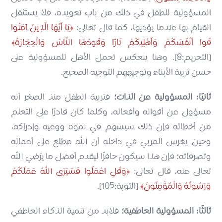
المسؤولية للطفل في ذلك من باب تعويده، فلا يستثقل
القيام بها عندما يؤديها، كما قال تعالى:
يَا أَيُّهَا الَّذِينَ آمَنُوا
قُوا أَنْفُسَكُمْ وَأَهْلِيكُمْ نَارًا وَقُودُهَا النَّاسُ وَالْحِجَارَةُ
[التحريم:8]. وهنا ينعكس تحمل الأهل للمسؤولية على
حسن تربية الأبناء وتوجيههم التوجيه الصحيح.
ثانيًا: المسؤولية عن الذات؛
فتربية الطفل منذ الصغر أنه
مسؤول عن أقواله وأفعاله، وكلما كان قادرًا على التعلم
من أخطائه فإن ذلك سيسهم في نموه ووعيه وإدراكه،
وحين يغرس المربي في داخله أن الله مطلع على أعماله
وتصرفاته؛ فإن هذا سيكون حافزًا ليقدم أفضل ما يرُضي الله
تعالى عنه، قال تعالى:
وَقُلِ اعْمَلُوا فَسَيَرَى اللهُ عَمَلَكُمْ
وَرَسُولُهُ وَالْمُؤْمِنُونَ
[التوبة:105].
ثالثًا: المسؤولية العاطفية؛
فلابد من تنمية الذكاء العاطفي