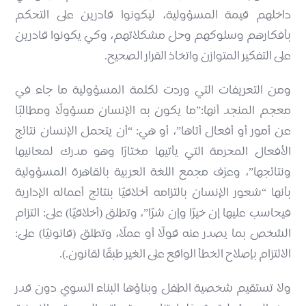
داخلهم قيمة المسؤولية، ليكونوا قادرين على التحكم
بأفكارهم وسلوكهم وحل مشكلاتهم، وكي يكونوا قادرين
على التفكير المتوازن واتخاذ القرار الصحيح.
ومن التعريفات التي وردت لكلمة المسؤولية ما جاء في
معجم المنجد أنها:”ما يكون به الإنسان مسؤولًا ومطالبًا
عن أمور أو أفعال أتاها”، أو هي: “أن يتحمل الإنسان نتائج
الأفعال المحرمة التي يأتيها مختارًا وهو مدرك لمعانيها
ونتائجها”، وعرّف مجمع اللغة العربية بالقاهرة المسؤولية
بأنها “شعور الإنسان بالتزامه أخلاقيًا بنتائج أعماله الإدارية
فيحاسب عليها إن خيرًا وإن شرًا”، وتطلق (أخلاقيًا) على: التزام
الشخص بما يصدر عنه قولًا أو عملًا، وتطلق (قانونيًا) على:
الالتزام بإصلاح الخطأ الواقع على الغير طبقًا لقانون.).
ولا تستقيم شخصية الطفل وبناؤها البناء السوي دون قدر