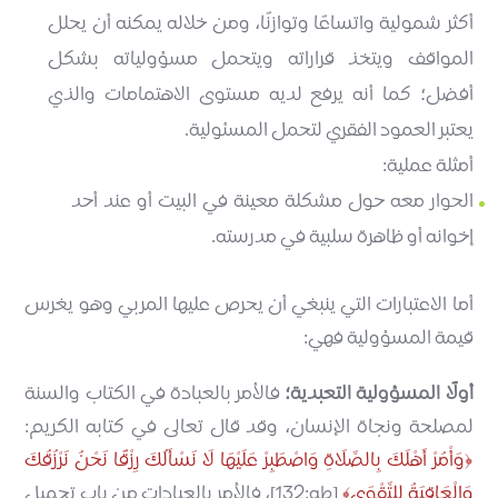
أكثر شمولية واتساعًا وتوازنًا، ومن خلاله يمكنه أن يحلل
المواقف ويتخذ قراراته ويتحمل مسؤولياته بشكل
أفضل؛ كما أنه يرفع لديه مستوى الاهتمامات والذي
يعتبر العمود الفقري لتحمل المسئولية.
أمثلة عملية:
الحوار معه حول مشكلة معينة في البيت أو عند أحد
إخوانه أو ظاهرة سلبية في مدرسته.
أما الاعتبارات التي ينبغي أن يحرص عليها المربي وهو يغرس
قيمة المسؤولية فهي:
أولًا المسؤولية التعبدية؛
فالأمر بالعبادة في الكتاب والسنة
لمصلحة ونجاة الإنسان، وقد قال تعالى في كتابه الكريم:
وَأْمُرْ أَهْلَكَ بِالصَّلَاةِ وَاصْطَبِرْ عَلَيْهَا لَا نَسْأَلُكَ رِزْقًا نَحْنُ نَرْزُقُكَ
وَالْعَاقِبَةُ لِلتَّقْوَى
[طه:132]، فالأمر بالعبادات من باب تحميل