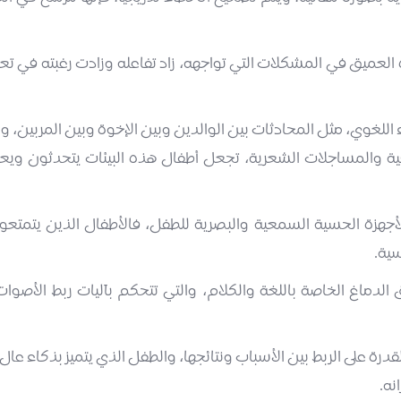
لعميق في المشكلات التي تواجهه، زاد تفاعله وزادت رغبته في تعل
ء اللغوي، مثل المحادثات بين الوالدين وبين الإخوة وبين المربين، 
فية والمساجلات الشعرية، تجعل أطفال هذه البيئات يتحدثون ويع
 الأجهزة الحسية السمعية والبصرية للطفل، فالأطفال الذين يتم
سية.
الدماغ الخاصة باللغة والكلام، والتي تتحكم بآليات ربط الأصوات 
رة على الربط بين الأسباب ونتائجها، والطفل الذي يتميز بذكاء عا
نه.