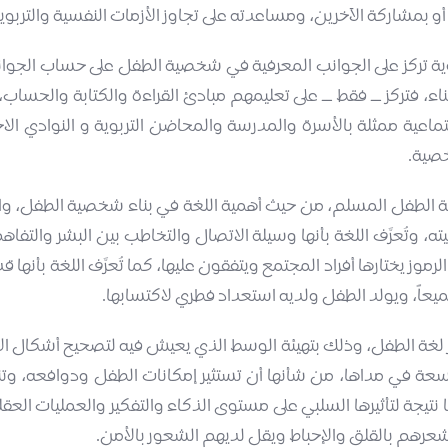
بمشاركة الآخرين، ومساعدته على تجاوز الأزمات النفسية والتربوية
ية تركز على الجوانب المعرفية في شخصية الطفل على حساب الجوان
اء، فتركز ــ فقط ــ على تعليمهم مبادئ القراءة والكتابة والحساب
ية ممثلة بالأسرة والمدرسة والمحاضن التربوية و النوادي الاج
خصية.
 الطفل المسلم، من حيث أهمية اللغة في بناء شخصية الطفل، وال
 وتُعرَّف اللغة بأنها وسيلة الاتصال والتخاطب بين البشر والتف
موز يختارها أفراد المجتمع ويتفقون عليها، كما تُعرَّف اللغة بأنها
يعاً، ويولد الطفل ولديه استعداد فطري لاكتسابها.
ة الطفل، وذلك بتهيئة الوسط الذي يعيش فيه لتصحيح أشكال الأد
ة في مداها، من شأنها أن تستثير إمكانات الطفل ودوافعه، وتنمي
يجة لتأثيرها السلبي على مستوى الذكاء والتفكير والعمليات العقل
شعرهم بالقلق والإحباط ويقل لديهم الشعور بالأمن.