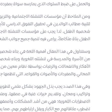
والعمل على ضبط السلوك الذي يمارسه سواءً بمفرده أو 
ومن الملاحظ أن مؤسسات التنشئة الاجتماعية والتربو
لتلبية مطالب الوالدين في تحقيق التفوق الدراسي للأبن
شخصية الطفل، لذا يجب على مؤسسات التنشئة الاجتماع
الطفل بناءً متكاملاً، يراعى فيه تنمية جميع جوانب الش
وسنتناول في هذا المقال أهمية اللغة في بناء شخصية
من الأسرة والمدرسة في تنشئته اللغوية وبناء شخصيته،
الأفكار والانفعالات والرغبات بواسطة نظام معين من الر
المعاني والمفردات والأصوات والقواعد التي تنظمها جم
وفي هذا الصدد يجب بذل الجهود بشكل علمي لتطوير لغ
وتراكيب ومعان، وتقديم خبرات غنية في عمقها، ومتسع
الاضطرابات اللغوية؛ فهي من أشد المشكلات وأعمقها نت
تضطرب علاقاتهم مع الكبار ويقل ارتباطهم بهم، مما ي