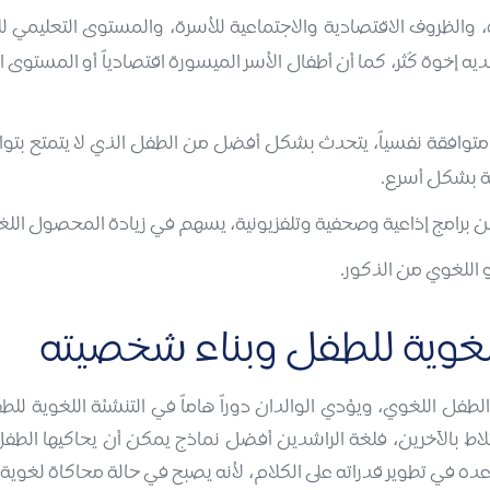
، والظروف الاقتصادية والاجتماعية للأسرة، والمستوى التعليمي ل
ه إخوة كُثر، كما أن أطفال الأسر الميسورة اقتصادياً أو المستوى ال
وافقة نفسياً، يتحدث بشكل أفضل من الطفل الذي لا يتمتع بتواف
غة بشكل أسرع.
ن برامج إذاعية وصحفية وتلفزيونية، يسهم في زيادة المحصول الل
و اللغوي من الذكور.
للغوية للطفل وبناء شخصيته
 الطفل اللغوي، ويؤدي الوالدان دوراً هاماً في التنشئة اللغوية ل
اط بالآخرين، فلغة الراشدين أفضل نماذج يمكن أن يحاكيها الطفل،
ساعده في تطوير قدراته على الكلام، لأنه يصبح في حالة محاكاة لغ